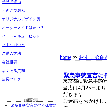
予算で選ぶ
大きさで選ぶ
オリジナルデザイン例
オーダーメイドは高い？
ハート＆キューピット
上手な買い方
ご購入方法
home
≫
おすすめ商
会社概要
よくある質問
緊急事態宣言に
店長ブログ
東京都に緊急事態
当店は4月25日よ
だきます。
新着記事
ご迷惑をおかけし
緊急事態宣言に伴う休業に