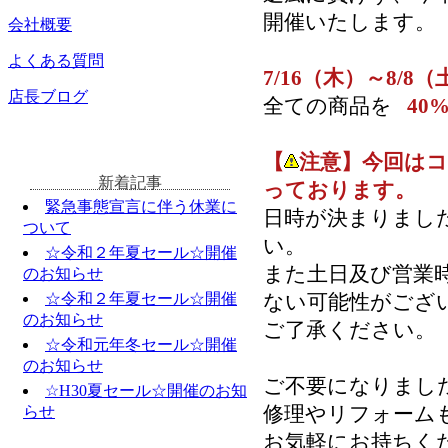
開催いたします。
会社概要
よくある質問
7/16（木）～8/8（
店長ブログ
全ての商品を
40
【
注意】今回は
新着記事
っております。
緊急事態宣言に伴う休業に
日時が決まりまし
ついて
い。
☆令和２年夏セール☆開催
また土日及び営業
のお知らせ
☆令和２年夏セール☆開催
ない可能性がござ
のお知らせ
ご了承ください。
☆令和元年冬セール☆開催
のお知らせ
ご不要になりまし
☆H30夏セール☆開催のお知
らせ
修理やリフォーム
お気軽にお持ちく