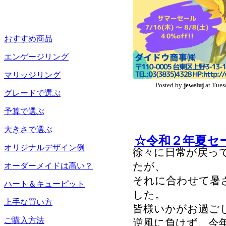
おすすめ商品
エンゲージリング
マリッジリング
Posted by
jeweluj
at Tues
グレードで選ぶ
予算で選ぶ
大きさで選ぶ
☆令和２年夏セ
オリジナルデザイン例
徐々に日常が戻っ
たが、
オーダーメイドは高い？
それに合わせて暑
ハート＆キューピット
した。
上手な買い方
皆様いかがお過ご
ご購入方法
逆風に負けず、今