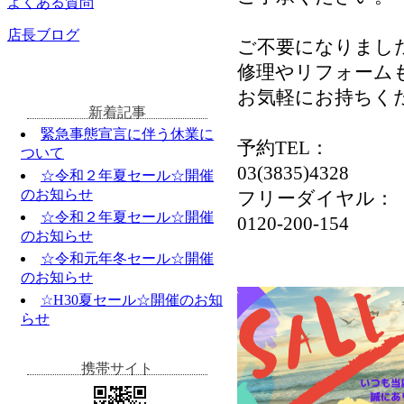
よくある質問
店長ブログ
ご不要になりまし
修理やリフォーム
お気軽にお持ちく
新着記事
緊急事態宣言に伴う休業に
予約TEL：
ついて
03(3835)4328
☆令和２年夏セール☆開催
のお知らせ
フリーダイヤル：
☆令和２年夏セール☆開催
0120-200-154
のお知らせ
☆令和元年冬セール☆開催
のお知らせ
☆H30夏セール☆開催のお知
らせ
携帯サイト