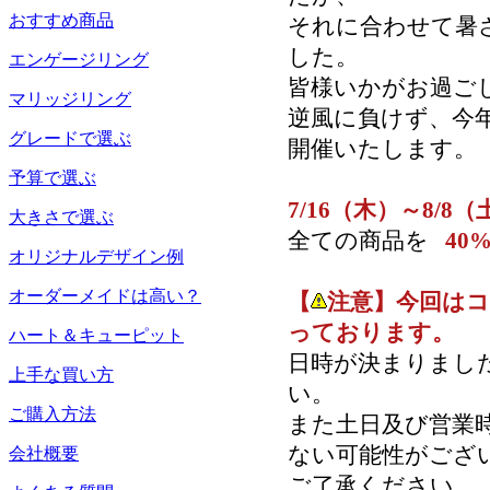
おすすめ商品
それに合わせて暑
した。
エンゲージリング
皆様いかがお過ご
マリッジリング
逆風に負けず、今
グレードで選ぶ
開催いたします。
予算で選ぶ
7/16（木）～8/8（
大きさで選ぶ
全ての商品を
40
オリジナルデザイン例
オーダーメイドは高い？
【
注意】今回は
っております。
ハート＆キューピット
日時が決まりまし
上手な買い方
い。
ご購入方法
また土日及び営業
ない可能性がござ
会社概要
ご了承ください。