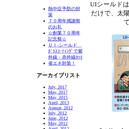
UIシールド
熱中症予防の対
だけで、太
策
７０周年感謝祭
のお礼
☆創業７０周年
記念祭☆
ＵＩ-シールド
ｶﾞﾗｽｺｰﾃｨﾝｸﾞで紫
外線・赤外線ｶｯﾄ
省エネ対策！
アーカイブリスト
July, 2017
May, 2017
May, 2015
April, 2013
August, 2012
July, 2012
June, 2012
May, 2012
April, 2012