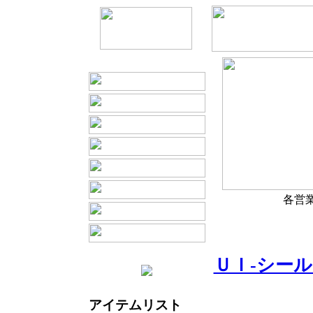
各営
ＵＩ-シールド
アイテムリスト