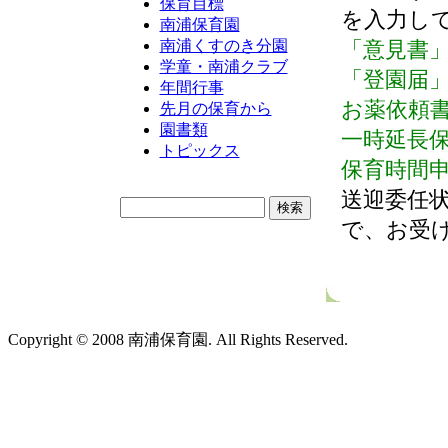
保育目標
を入力し
南浦保育園
「意見書
南浦くすのき分園
学童・南浦クラブ
「登園届
年間行事
お薬依頼
先月の保育から
園書類
一時延長
トピックス
保育時間
送迎委任
で、お受
Copyright © 2008 南浦保育園. All Rights Reserved.