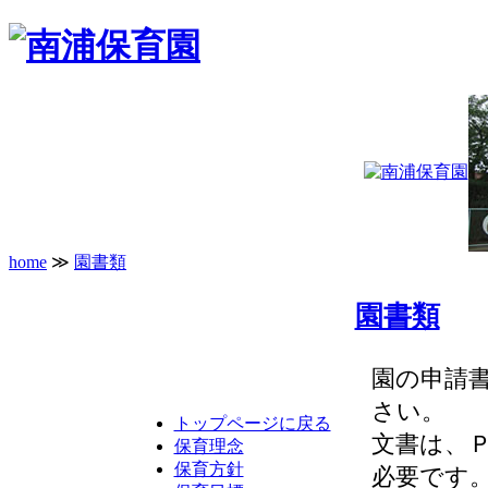
home
≫
園書類
園書類
園の申請
さい。
トップページに戻る
文書は、
保育理念
保育方針
必要です