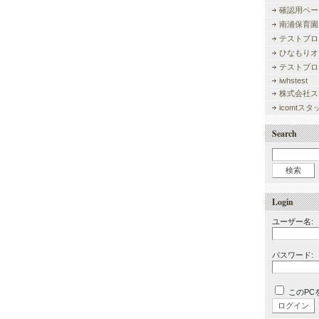
確認用ペー
南浦保育園
テストブロ
ひなもりオ
テストブロ
iwhstest
株式会社ス
icomtス
Search
Login
ユーザー名:
パスワード:
このPC