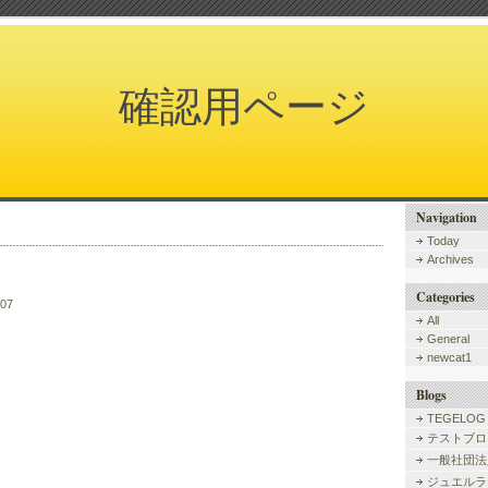
確認用ページ
Navigation
Today
Archives
Categories
007
All
General
newcat1
Blogs
TEGELOG
テストブロ
一般社団法
ジュエルラ