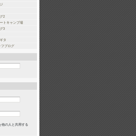
ジ
グ2
ートキャンプ場
グ3
ギタ
タッフブログ
を他の人と共用する