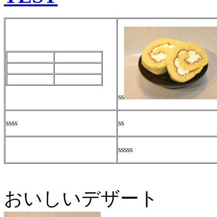
ss
ssss
ss
sssss
おいしいデザート