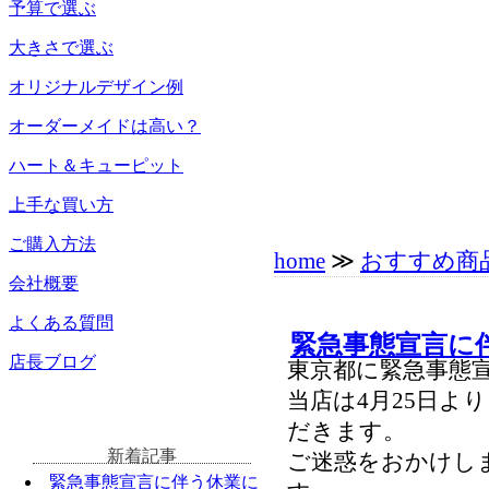
予算で選ぶ
大きさで選ぶ
オリジナルデザイン例
オーダーメイドは高い？
ハート＆キューピット
上手な買い方
ご購入方法
home
≫
おすすめ商
会社概要
よくある質問
緊急事態宣言に
店長ブログ
東京都に緊急事態
当店は4月25日よ
だきます。
新着記事
ご迷惑をおかけし
緊急事態宣言に伴う休業に