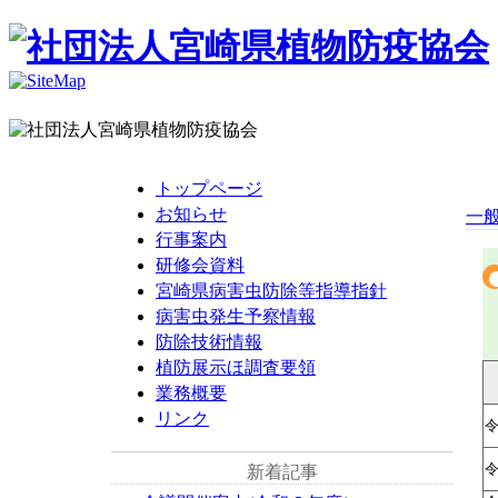
トップページ
お知らせ
一般
行事案内
研修会資料
宮崎県病害虫防除等指導指針
病害虫発生予察情報
防除技術情報
植防展示ほ調査要領
業務概要
リンク
新着記事