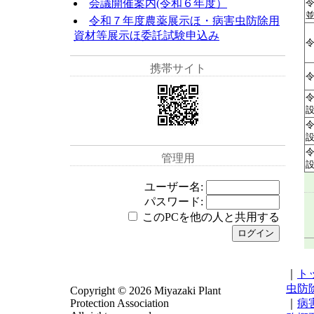
会議開催案内(令和６年度）
令和７年度農薬展示ほ・病害虫防除用
資材等展示ほ委託試験申込み
携帯サイト
管理用
ユーザー名:
パスワード:
このPCを他の人と共用する
｜
ト
虫防
Copyright ©
2026 Miyazaki Plant
Protection Association
｜
病