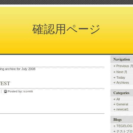
確認用ページ
Navigation
Previous 
ing archive for July 2008
Next 月
Today
TEST
Archives
Posted by:
icomttk
Categories
All
General
newcat1
Blogs
TEGELOG
テストブロ