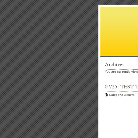
Archives
You are currently view
07/25:
TEST 
Category:
General