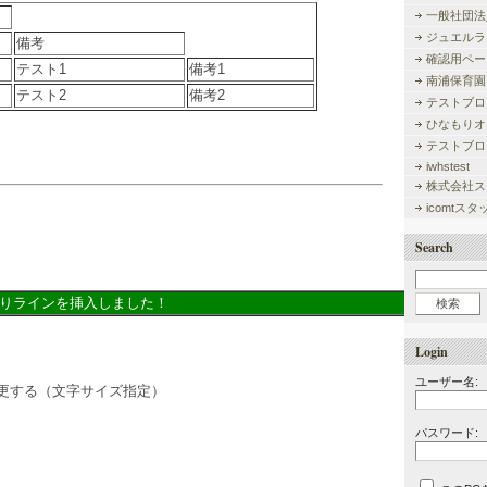
一般社団法
ジュエルラ
備考
確認用ペー
テスト1
備考1
南浦保育園
テスト2
備考2
テストブロ
ひなもりオ
テストブロ
iwhstest
株式会社ス
icomtス
Search
りラインを挿入しました！
Login
ユーザー名:
更する（文字サイズ指定）
パスワード: