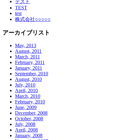
テスト
TEST
test
株式会社○○○○○
アーカイブリスト
May, 2013
August, 2011
March, 2011
February, 2011
January, 2011
September, 2010
August, 2010
July, 2010
April, 2010
March, 2010
February, 2010
June, 2009
December, 2008
October, 2008
July, 2008
April, 2008
January, 2008