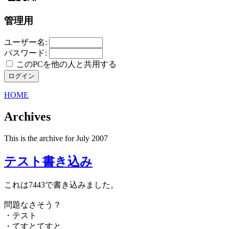
管理用
ユーザー名:
パスワード:
このPCを他の人と共用する
HOME
Archives
This is the archive for July 2007
テスト書き込み
これは7443で書き込みました。
問題なさそう？
・テスト
・てすとてすと